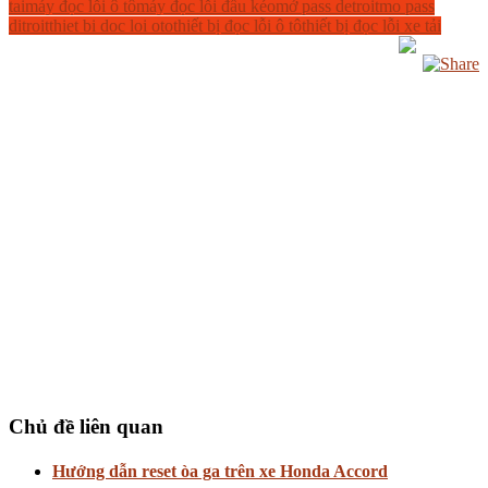
tai
máy đọc lỗi ô tô
máy đọc lỗi đầu kéo
mở pass detroit
mo pass
ditroit
thiet bi doc loi oto
thiết bị đọc lỗi ô tô
thiết bị đọc lỗi xe tải
Chủ đề liên quan
Hướng dẫn reset òa ga trên xe Honda Accord