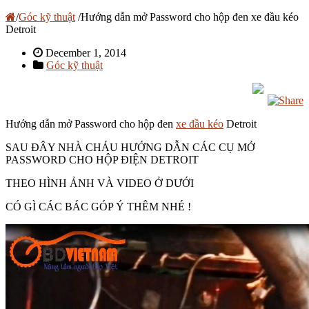
/
Góc kỹ thuật
/
Hướng dẫn mở Password cho hộp đen xe đầu kéo
Detroit
December 1, 2014
Góc kỹ thuật
Hướng dẫn mở Password cho hộp đen
xe đầu kéo
Detroit
SAU ĐÂY NHÀ CHÁU HƯỚNG DẪN CÁC CỤ MỞ
PASSWORD CHO HỘP ĐIỆN DETROIT
THEO HÌNH ẢNH VÀ VIDEO Ở DƯỚI
CÓ GÌ CÁC BÁC GÓP Ý THÊM NHÉ !