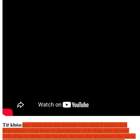
Từ khóa:
may chan doan dau keo
máy chẩn doán ô tô
may chan
doan oto
may chan doan xe dau keo
máy chẩn đoán máy xúc
máy
chẩn đoán xe tải
may doc loi may xuc
may doc loi oto
may doc loi xe