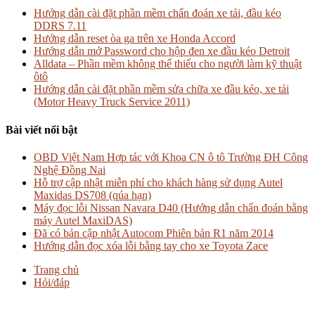
Hướng dẫn cài đặt phần mềm chẩn đoán xe tải, đầu kéo
DDRS 7.11
Hướng dẫn reset òa ga trên xe Honda Accord
Hướng dẫn mở Password cho hộp đen xe đầu kéo Detroit
Alldata – Phần mềm không thể thiếu cho người làm kỹ thuật
ôtô
Hướng dẫn cài đặt phần mềm sửa chữa xe đầu kéo, xe tải
(Motor Heavy Truck Service 2011)
Bài viết nổi bật
OBD Việt Nam Hợp tác với Khoa CN ô tô Trường ĐH Công
Nghệ Đồng Nai
Hỗ trợ cập nhật miễn phí cho khách hàng sử dụng Autel
Maxidas DS708 (qúa hạn)
Máy đọc lỗi Nissan Navara D40 (Hướng dẫn chẩn đoán bằng
máy Autel MaxiDAS)
Đã có bản cập nhật Autocom Phiên bản R1 năm 2014
Hướng dẫn đọc xóa lỗi bằng tay cho xe Toyota Zace
Trang chủ
Hỏi/đáp
© Copyright OBD Việt Nam